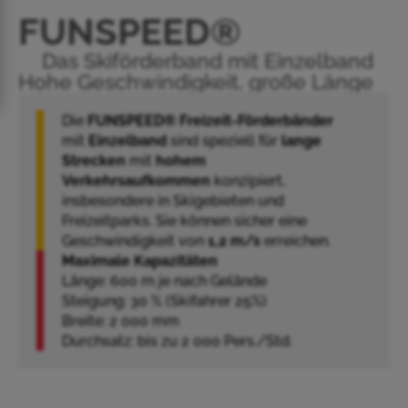
FUNSPEED®
Das Skiförderband mit Einzelband
Hohe Geschwindigkeit, große Länge
Die
FUNSPEED® Freizeit-Förderbänder
mit
Einzelband
sind speziell für
lange
Strecken
mit
hohem
Verkehrsaufkommen
konzipiert,
insbesondere in Skigebieten und
Freizeitparks. Sie können sicher eine
Geschwindigkeit von
1,2 m/s
erreichen.
Maximale Kapazitäten
Länge: 600 m je nach Gelände
Steigung: 30 % (Skifahrer 25%)
Breite: 2 000 mm
Durchsatz: bis zu 2 000 Pers./Std.