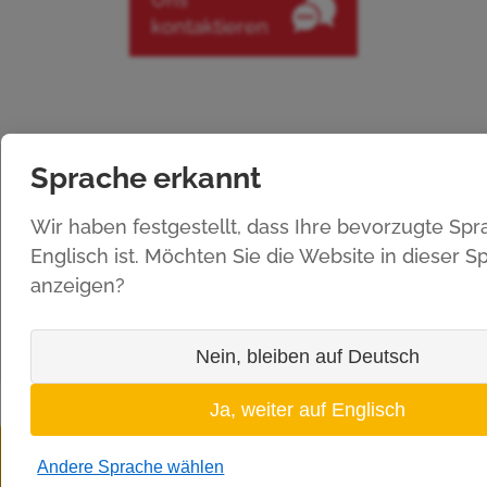
kontaktieren
Sprache erkannt
FUNBELT® ist auch ein Team, das Ihnen
7
Wir haben festgestellt, dass Ihre bevorzugte Sp
Tage die Woche
für die
WARTUNG
Ihrer
Englisch ist. Möchten Sie die Website in dieser S
Ski- und Freizeit-Förderbänder
zur
anzeigen?
Verfügung steht, unabhängig von der
Marke.
Nein, bleiben auf Deutsch
Ja, weiter auf Englisch
FUNBELT®, Freizeitmobilität in
Andere Sprache wählen