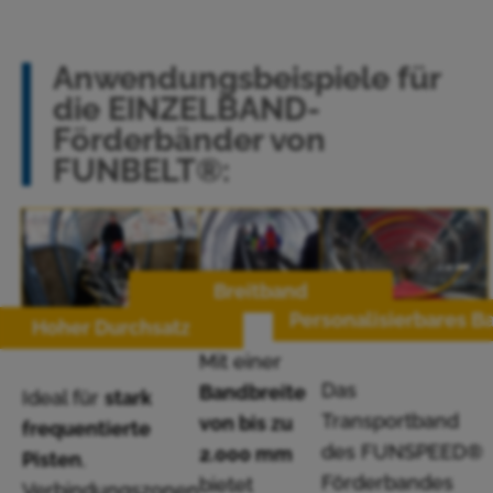
Anwendungsbeispiele für
die EINZELBAND-
Förderbänder von
FUNBELT®:
Breitband
Personalisierbares B
Hoher Durchsatz
Mit einer
Das
Bandbreite
Ideal für
stark
Transportband
von bis zu
frequentierte
des FUNSPEED®
2.000 mm
Pisten
,
Förderbandes
bietet
Verbindungszonen