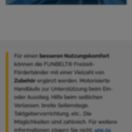
Für einen
besseren Nutzungskomfort
können die FUNBELT® Freizeit-
Förderbänder mit einer Vielzahl von
Zubehör
ergänzt werden. Motorisierte
Handläufe zur Unterstützung beim Ein-
oder Ausstieg, Hilfe beim seitlichen
Verlassen, breite Seitenstege,
Taktgebervorrichtung, etc… Die
Möglichkeiten sind zahlreich. Für weitere
Informationen zögern Sie nicht,
uns zu