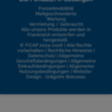
Freizeitmobilität
Maßgeschneiderte
Wartung
Vermietung / Gebraucht
Alle unsere Produkte werden in
Frankreich entworfen und
hergestellt.
©
FICAP
2024
-2026
|
Alle Rechte
vorbehalten
|
Rechtliche Hinweise
|
Datenschutz
|
Allgemeine
Geschäftsbedingungen
|
Allgemeine
Einkaufsbedingungen
|
Allgemeine
Nutzungsbedingungen
|
Website-
Design :
Gr&goire Boisseau