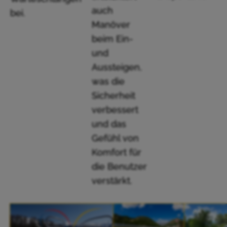
auch
bei.
Manöver
beim Ein-
und
Aussteigen,
was die
Sicherheit
verbessert
und das
Gefühl von
Komfort für
die Benutzer
verstärkt.