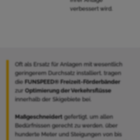
verbessert wird.
Oft als Ersatz für Anlagen mit wesentlich
geringerem Durchsatz installiert, tragen
die
FUNSPEED® Freizeit-Förderbänder
zur
Optimierung der Verkehrsflüsse
innerhalb der Skigebiete bei.
Maßgeschneidert
gefertigt, um allen
Bedürfnissen gerecht zu werden, über
hunderte Meter und Steigungen von bis