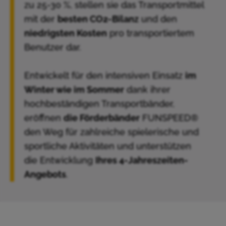
zu 25-30 %, stellen sie das Transportmittel
mit der
besten CO2-Bilanz
und den
niedrigsten Kosten
pro transportiertem
Benutzer dar.
Entwickelt für den intensiven Einsatz
im
Winter wie im Sommer
dank ihrer
hochbeständigen Transportbänder,
eröffnen
die Förderbänder
FUNSPEED®
den Weg für zahlreiche spielerische und
sportliche Aktivitäten und unterstützen
die Entwicklung
Ihres 4-Jahreszeiten-
Angebots
.