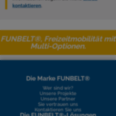
kontaktieren
.
FUNBELT®, Freizeitmobilität mit
Multi-Optionen.
Die Marke FUNBELT®
Wer sind wir?
Unsere Projekte
Unsere Partner
Sie vertrauen uns
Kontaktieren Sie uns
Die FUNBELT®-Lösungen