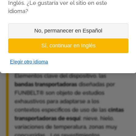
Inglés. ¿Le gustaría ver el sitio en este
como práctico, para acoger con total
idioma?
confianza a niños, principiantes y familias.
No, permanecer en Español
Fiables y duraderas, las cintas
transportadoras de aprendizaje
Sí, continuar en Inglés
FUNSTART® también son
fáciles de
mantener
.
Elegir otro idioma
Elementos clave del dispositivo, las
bandas transportadoras
diseñadas por
FUNBELT® son objeto de estudios
exhaustivos para adaptarse a los
contextos específicos de uso de las
cintas
transportadoras de esquí
: nieve, hielo,
variaciones de temperatura, zonas muy
concurridas... Los revestimientos