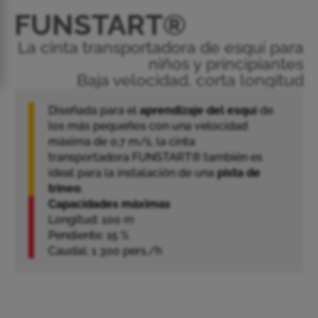
FUNSTART®
La cinta transportadora de esquí para
niños y principiantes
Baja velocidad, corta longitud
Diseñada para el
aprendizaje del esquí
de
los más pequeños con una velocidad
máxima de 0,7 m/s, la cinta
transportadora FUNSTART® también es
ideal para la instalación de una
pista de
trineo
.
Capacidades máximas
Longitud: 100 m
Pendiente: 15 %
Caudal: 1 300 pers./h