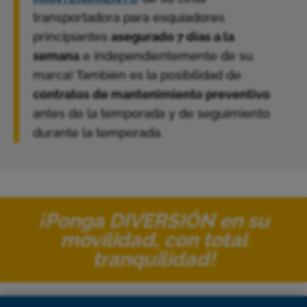
transportadora para esquiadores
principiantes
asegurado 7 días a la
semana
e independientemente de su
marca! También es la posibilidad de
contratos de mantenimiento preventivo
antes de la temporada y de seguimiento
durante la temporada.
¡Ponga DIVERSIÓN en su
movilidad, con total
tranquilidad!