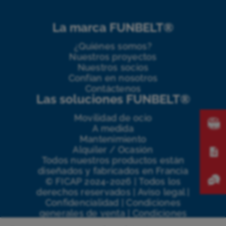
La marca FUNBELT®
¿Quiénes somos?
Nuestros proyectos
Nuestros socios
Confían en nosotros
Contáctenos
Las soluciones FUNBELT®
Movilidad de ocio
A medida
Mantenimiento
Alquiler / Ocasión
Todos nuestros productos están
diseñados y fabricados en Francia
©
FICAP
2024
-2026
|
Todos los
derechos reservados
|
Aviso legal
|
Confidencialidad
|
Condiciones
generales de venta
|
Condiciones
generales de compra
|
Condiciones