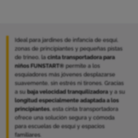
Ideal para jardines de infancia de esquí,
zonas de principiantes y pequeñas pistas
de trineo, la
cinta transportadora para
niños FUNSTART®
permite a los
esquiadores más jóvenes desplazarse
suavemente, sin estrés ni tirones. Gracias
a su
baja velocidad tranquilizadora
y a su
longitud especialmente adaptada a los
principiantes
, esta cinta transportadora
ofrece una solución segura y cómoda
para escuelas de esquí y espacios
familiares.