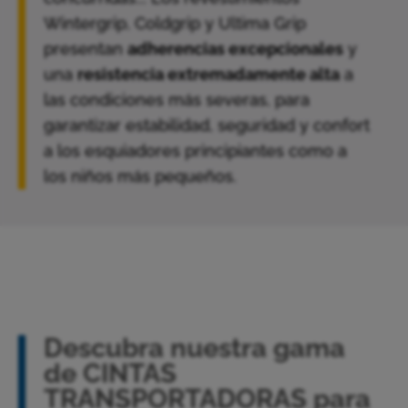
Wintergrip, Coldgrip y Ultima Grip
presentan
adherencias excepcionales
y
una
resistencia extremadamente alta
a
las condiciones más severas, para
garantizar estabilidad, seguridad y confort
a los esquiadores principiantes como a
los niños más pequeños.
Descubra nuestra gama
de CINTAS
TRANSPORTADORAS para