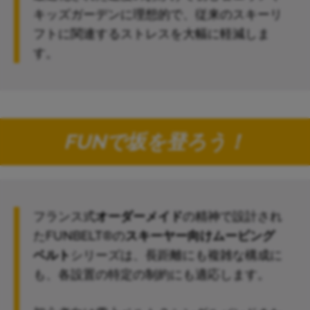
キッズガーデンに理想的で、従来のスキーリ
フトに関連するストレスを大幅に軽減しま
す。
FUNで坂を登ろう！
フランス式
オーダーメイド
の精神で設計され
たFUNBELT®の
スキーヤー向けムービング
ベルト
シリーズは、長距離にも複雑な構成に
も、各設置の特定の制約にも適応します。