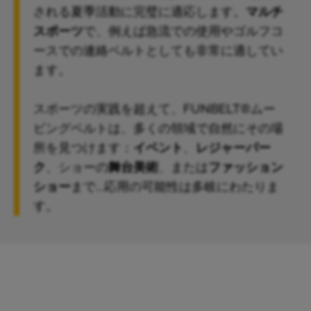
される夏季活動に完璧に適応します。
マルチ
スポーツ
で、例えば急流での使用やゴルフコ
ースでの連絡ベルトとしても非常に適してい
ます。
スポーツの実践を超えて、FUNBELT®ムー
ビングベルトは、多くの領域で自然にその場
所を見つけます：
イベント
、
レジャーパー
ク
、ショーの
舞台美術
、または
ファッション
ショー
まで...応用の可能性は多岐にわたりま
す。