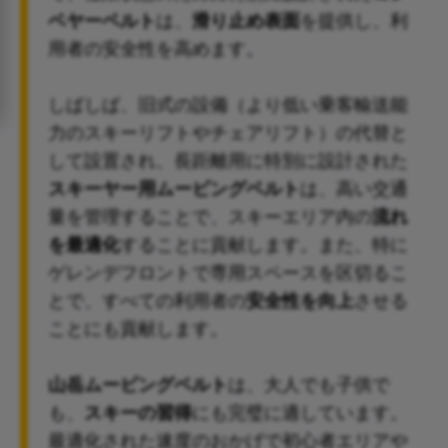
ベヤーベルト
は、
滑り止め表面
を提供し、利
用者の安全性を高めます。
しばしば、旧式の設備（より低い乗客輸送能
力のスキーリフトやチェアリフト）の代替と
して設置され、長距離用に特別に設計された
スキーヤー用ムービングベルト
は、高い交通
量を管理することで、スキーエリア内の
流れ
を最適化
することに貢献します。また、特に
ゲレンデフロントで専用スペースを区切るこ
とで、すべての利用者の
安全性を向上
させる
ことにも貢献します。
山岳ムービングベルト
は、大人でも子供で
も、
スキーの習得
にも完璧に適しています。
最適化された速度のおかげで初心者エリアや