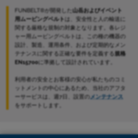
FUNBELT®が開発した
山岳およびイベント
用ムービングベルト
は、安全性と人の輸送に
関する厳格な規制の対象となります。各レジ
ャー用ムービングベルトは、この種の機器の
設計、製造、運用条件、および定期的なメン
テナンスに関する正確な要件を定義する
規格
EN15700
に準拠して設計されています。
利用者の安全とお客様の安心が私たちのコミ
ットメントの中心にあるため、当社のアフタ
ーサービスは、週7日、設置の
メンテナンス
をサポートします。