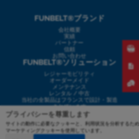
FUNBELT®ブランド
会社概要
実績
パートナー
信頼
お問い合わせ
FUNBELT®ソリューション
レジャーモビリティ
オーダーメイド
メンテナンス
レンタル / 中古
当社の全製品はフランスで設計・製造
されています
©
FICAP
2024
-2026
|
無断転載禁止
|
プライバシーを尊重します
法定通知
|
プライバシーポリシー
|
一般
サイトの動作に必要なクッキーと、利用状況を分析するた
販売条件
|
一般購買条件
|
一般利用条件
マーケティングクッキーを使用しています。
|
サイトの設計：
Gr&goire Boisseau