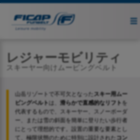
レジャーモビリティ
スキーヤー向けムービングベルト
山岳リゾートで不可欠となった
スキー用ムー
ビングベルト
は、
滑らかで直感的なリフト
を
代表するもので、スキーヤー、スノーボーダ
ー、または雪の斜面を簡単に登りたい歩行者
にとって理想的です。設置の重要な要素とし
て、極限状態のために特別に設計された
コン