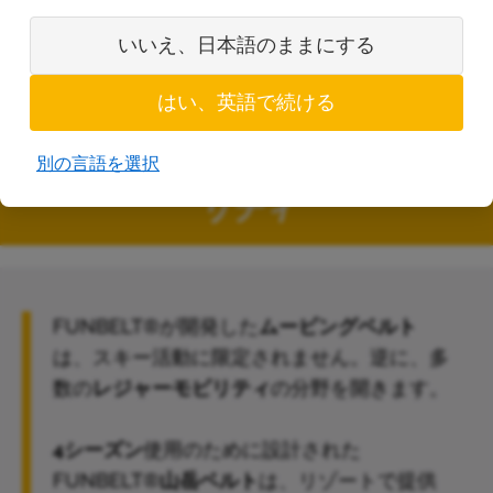
いいえ、日本語のままにする
はい、英語で続ける
別の言語を選択
すべてのレジャーに適応したモビ
リティ
FUNBELT®が開発した
ムービングベルト
は、スキー活動に限定されません。逆に、多
数の
レジャーモビリティ
の分野を開きます。
4シーズン
使用のために設計された
FUNBELT®
山岳ベルト
は、リゾートで提供