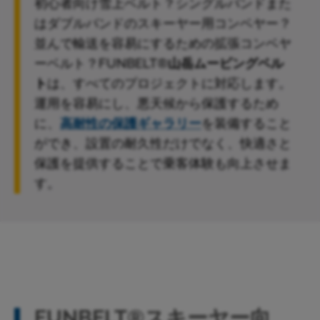
初心者向け雪上ベルト？シングルバンドまた
はダブルバンドのスキーヤー用コンベヤー？
並んで輸送を容易にするための拡張コンベヤ
ーベルト？FUNBELT®
山岳ムービングベル
ト
は、すべてのプロジェクトに対応します。
運用を容易にし、悪天候から保護するため
に、
高耐性の保護ギャラリー
を装備すること
ができ、設置の耐久性だけでなく、快適さと
保護を提供することで乗客体験も向上させま
す。
FUNBELT®スキーヤー向