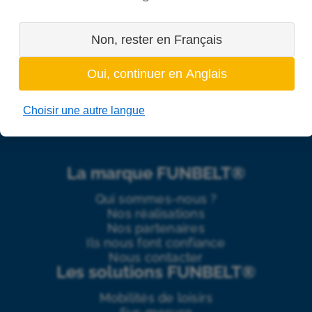
Non, rester en Français
Oui, continuer en Anglais
Choisir une autre langue
La marque FUNBELT®
Qui sommes-nous ?
Nos réalisations
Nos partenaires
Ils nous font confiance
Nous contacter
Les solutions FUNBELT®
Mobilités de loisirs