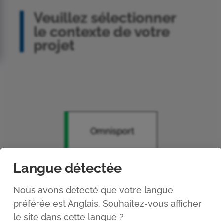
Veuillez sélectionner
le contexte de votre
projet
Omnisport
Langue détectée
Style
Nous avons détecté que votre langue
préférée est Anglais. Souhaitez-vous afficher
Event
le site dans cette langue ?