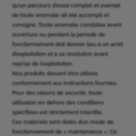
qu’un parcours d’essai complet et exempt
de toute anomalie ait été accompli et
consigné. Toute anomalie constatée avant
ouverture ou pendant la période de
fonctionnement doit donner lieu à un arrêt
d’exploitation et à sa résolution avant
reprise de l’exploitation.
Nos produits doivent être utilisés
conformément aux instructions fournies.
Pour des raisons de sécurité, toute
utilisation en dehors des conditions
spécifiées est strictement interdite.
Ces matériels sont dotés d’un mode de
fonctionnement de « maintenance ». Ce