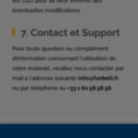
les CGU pour se tenir informé des
éventuelles modifications.
7. Contact et Support
Pour toute question ou complément
d’information concernant l'utilisation de
votre matériel, veuillez nous contacter par
mail à l'adresse suivante
info@funbelt.fr
ou par téléphone au
+33 1 60 58 58 58
.