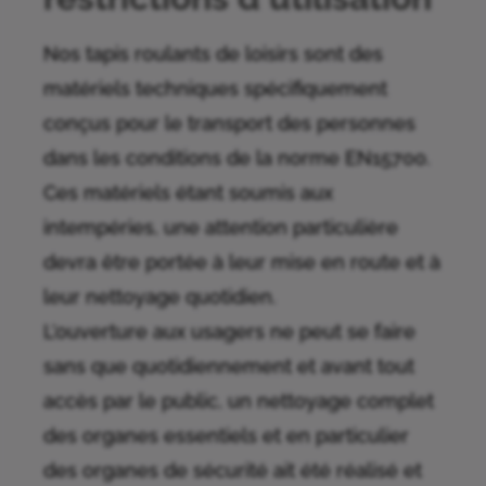
Nos tapis roulants de loisirs sont des
matériels techniques spécifiquement
conçus pour le transport des personnes
dans les conditions de la norme EN15700.
Ces matériels étant soumis aux
intempéries, une attention particulière
devra être portée à leur mise en route et à
leur nettoyage quotidien.
L’ouverture aux usagers ne peut se faire
sans que quotidiennement et avant tout
accès par le public, un nettoyage complet
des organes essentiels et en particulier
des organes de sécurité ait été réalisé et