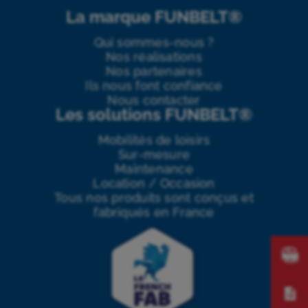
La marque FUNBELT®
Qui sommes-nous ?
Nos réalisations
Nos partenaires
Ils nous font confiance
Nous contacter
Les solutions FUNBELT®
Mobilités de loisirs
Sur-mesure
Maintenance
Location / Occasion
Tous nos produits sont conçus et
fabriqués en France