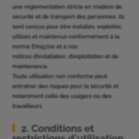
une réglementation stricte en matière de
sécurité et de transport des personnes. Ils
sont conçus pour être installés, exploités,
utilisés et maintenus conformément à la
norme EN15700 et à nos
notices d’installation, d’exploitation et de
maintenance.
Toute utilisation non conforme peut
entraîner des risques pour la sécurité et
notamment celle des usagers ou des
travailleurs.
2. Conditions et
restrictions d'utilisation