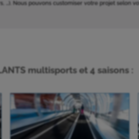
s, …). Nous pouvons customiser votre projet selon votr
TS multisports et 4 saisons :