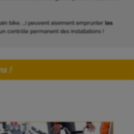
ntain bike, …) peuvent aisément emprunter
les
un contrôle permanent des installations !
s !