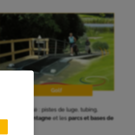
Golf
loisirs d’été : pistes de luge, tubing,
ations de montagne
et les
parcs et bases de