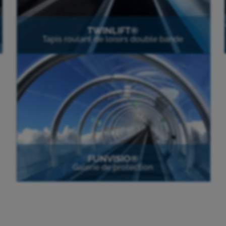
TWINLIFT®
Tapis roulant de loisirs double bande
FUNVISIO®
Galerie de protection