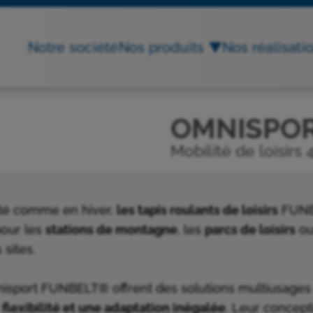
Notre société
Nos produits ▼
Nos réalisati
OMNISPO
Mobilité de loisirs 
 été comme en hiver,
les tapis roulants de loisirs
FUNBE
pour les
stations de montagne
, les
parcs de loisirs
ou
 sites.
mnisport FUNBELT® offrent des solutions multiusages 
e
flexibilité et une adaptation inégalée
. Leur concept