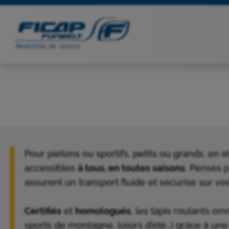
Pour piétons ou sportifs, petits ou grands, en
accessibles
à tous, en toutes saisons
. Pensés 
assurent un transport fluide et sécurisé sur vos
Certifiés
et
homologués
, les tapis roulants o
sports de montagne, loisirs d’été…) grâce à un