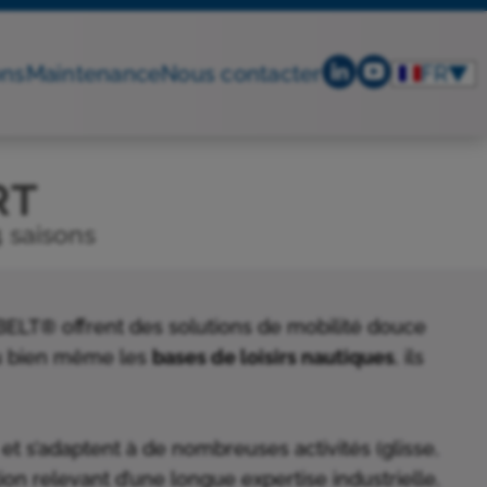
ons
Maintenance
Nous contacter
FR
▼
RT
4 saisons
LT® offrent des solutions de mobilité douce
 bien même les
bases de loisirs nautiques
, ils
et s’adaptent à de nombreuses activités (glisse,
ion relevant d’une longue expertise industrielle,