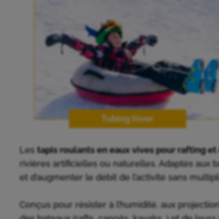
Tubing hiver
Les
tapis roulants en eaux vives pour rafting
rivières artificielles ou naturelles. Adaptés aux 
et d’augmenter le débit de l’activité sans multipl
Conçus pour résister à l’humidité, aux projectio
des bateaux (rafts, canoës, kayaks…) et de leurs