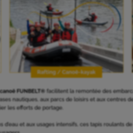
Rafting / Canoë-kayak
 et canoë FUNBELT®
facilitent la remontée des embarca
bases nautiques, aux parcs de loisirs et aux centres de 
ier les efforts de portage.
ns d’eau et aux usages intensifs, ces tapis roulants 
 usagers.