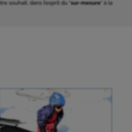
e souhait, dans l’esprit du “
sur-mesure
” à la