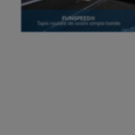
FUNSPEED®
Tapis roulant de loisirs simple bande