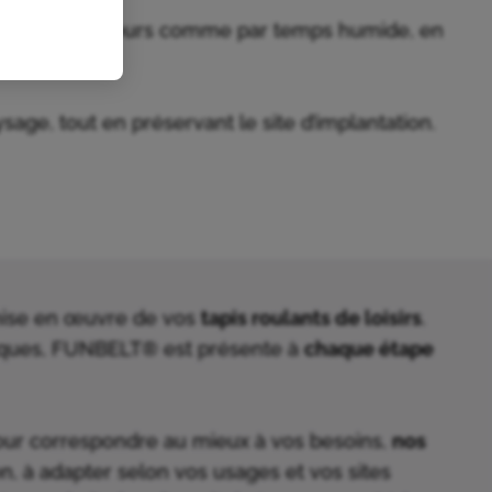
sous fortes chaleurs comme par temps humide, en
sage, tout en préservant le site d’implantation.
 mise en œuvre de vos
tapis roulants de loisirs
.
rques, FUNBELT® est présente à
chaque étape
ur correspondre au mieux à vos besoins,
nos
n, à adapter selon vos usages et vos sites