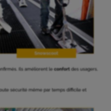
Snowscoot
firmés. Ils améliorent le
confort
des usagers,
oute sécurité même par temps difficile et