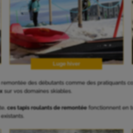
Luge hiver
la remontée des débutants comme des pratiquants con
ux
sur vos domaines skiables.
te,
ces tapis roulants de remontée
fonctionnent en t
existants.