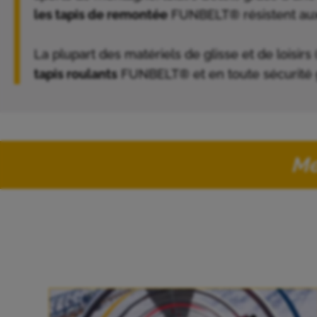
les tapis de remontée
FUNBELT® résistent au
La plupart des matériels de glisse et de loisi
tapis roulants
FUNBELT® et en toute sécurité 
Me