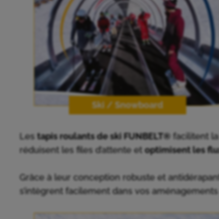
Ski / Snowboard
Les
tapis roulants de ski FUNBELT®
facilitent 
réduisent les files d’attente et
optimisent les fl
Grâce à leur conception robuste et antidérapan
s’intègrent facilement dans vos aménagements 