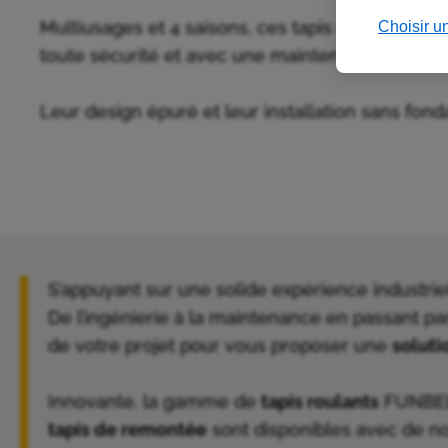
Choisir u
Multiusages et 4 saisons, ces tapis roulants de
toute sécurité et avec une maintenance optimi
Leur design épuré et leur installation sans fond
S’appuyant sur une solide expérience indust
De l’ingénierie à la maintenance en passant pa
de votre projet pour vous proposer une
soluti
Innovante, la gamme de
tapis roulants
FUNBELT
tapis de remontée
sont disponibles avec de 