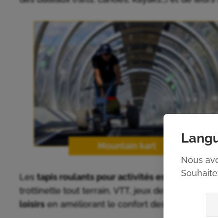
Langu
Mountain kart
Nous avo
Souhaitez
Les
tapis roulants pour activités estivales FU
trottinette tout terrain, VTT, jeux de glisse, etc…
loisirs
en améliorant le confort des usagers et la