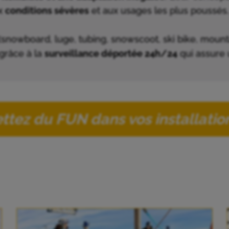
x
conditions sévères
et aux usages les plus poussés.
rs (snowboard, luge, tubing, snowscoot, ski bike, mou
grâce à la
surveillance déportée 24h/24
qui assure 
ttez du FUN dans vos installation