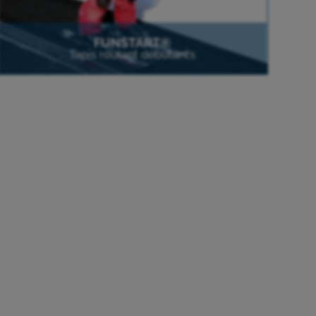
FUNSTART®
Tapis roulant débutants