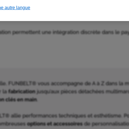
ne autre langue
 loisirs sont conçus pour fonctionner en extérieur, 
sée.
ation permettent une intégration discrète dans le pay
rielle, FUNBELT® vous accompagne de A à Z dans la
r la
fabrication
jusqu’aux pièces détachées multima
on clés en main
.
® allie performances techniques et esthétisme. Po
nombreuses
options et accessoires
de personnalisatio