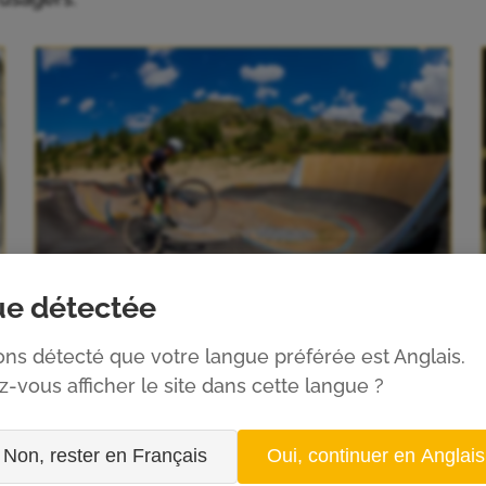
e détectée
Pumptrack
ns détecté que votre langue préférée est Anglais.
-vous afficher le site dans cette langue ?
NBELT®
accompagnent vos clients sur l’ensemble de vos 
 Ils offrent une solution de
mobilité douce
pour les
st
 fréquentation de vos installations.
Non, rester en Français
Oui, continuer en Anglais