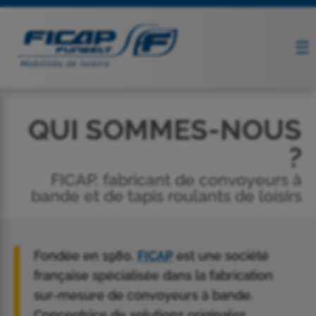
QUI SOMMES-NOUS
?
FICAP, fabricant de convoyeurs à
bande et de tapis roulants de loisirs
Fondée en 1980,
FICAP
est une
société
française
spécialisée dans la
fabrication
sur-mesure
de convoyeurs à bande.
Conceptrice de
solutions originales