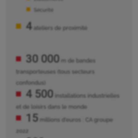
Sécurité
4
ateliers de proximité
30 000
m de bandes
transporteuses (tous secteurs
confondus)
4 500
installations industrielles
et de loisirs dans le monde
15
millions d'euros : CA groupe
2022