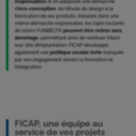
responsables
et en adoptant une démarche
d’
éco-conception
, de l’étude du design à la
fabrication de ses produits. Installés dans une
même démarche responsable, les tapis roulants
de loisirs FUNBELT®
peuvent être retirés sans
dommage
, permettant ainsi de restituer intact
leur site d’implantation. FICAP développe
également une
politique sociale forte
marquée
par son engagement envers la formation et
l’intégration.
FICAP, une équipe au
service de vos projets