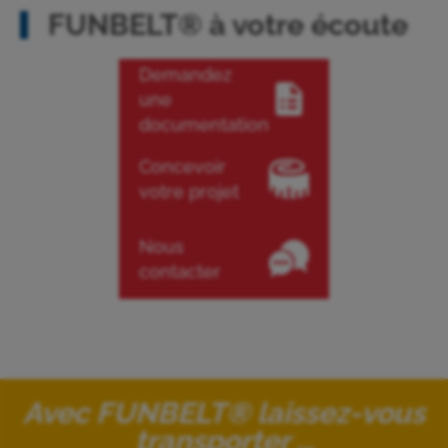
FUNBELT® à votre écoute
Demandez
une
documentation
Concevoir
votre projet
Nous
contacter
Avec FUNBELT® laissez-vous
transporter ...