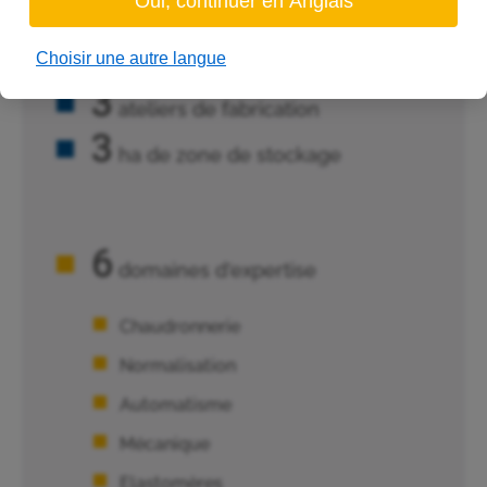
65
Oui, continuer en Anglais
collaborateurs
5
Choisir une autre langue
agences en France
3
ateliers de fabrication
3
ha de zone de stockage
6
domaines d'expertise
Chaudronnerie
Normalisation
Automatisme
Mécanique
Elastomères