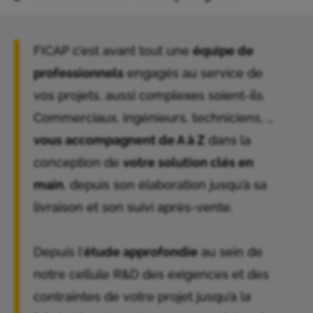
FICAP c’est avant tout une
équipe de
professionnels
engagés au service de
vos projets, aussi complexes soient-ils.
Commerciaux, ingénieurs, techniciens, …
vous accompagnent de A à Z
dans la
conception de
votre solution clés en
main
, depuis son élaboration jusqu’à sa
livraison et son suivi après-vente.
Depuis l’
étude approfondie
au sein de
notre cellule R&D des exigences et des
contraintes de votre projet jusqu’à la