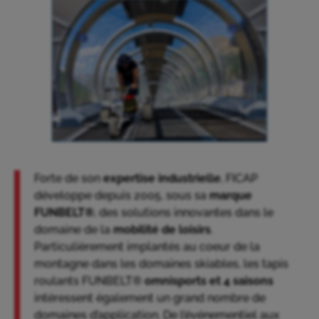
Forte de son
expertise industrielle
, FICAP
développe depuis 2005, sous sa
marque
FUNBELT®
, des solutions innovantes dans le
domaine de la
mobilité de loisirs
.
Particulièrement implantés au coeur de la
montagne dans les domaines skiables, les tapis
roulants FUNBELT®
omnisports et 4 saisons
intéressent également un grand nombre de
domaines d’application. De l’événementiel aux