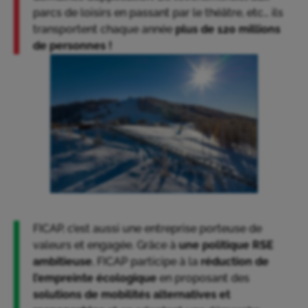
parcs de loisirs en passant par le théâtre, etc… ils
transportent chaque année
plus de 120 millions
de personnes !
FICAP, c’est aussi une entreprise porteuse de
valeurs et engagée. Grâce à
une politique RSE
ambitieuse
, FICAP participe à la
réduction de
l’empreinte écologique
en proposant des
solutions de mobilités alternatives et