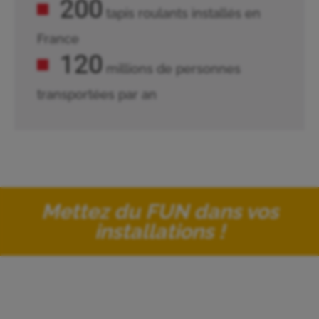
200
tapis roulants installés en
France
120
millions de personnes
transportées par an
Mettez du FUN dans vos
installations !