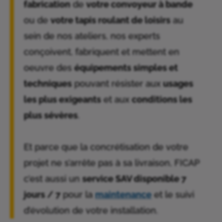
fabrication
de
votre convoyeur à bande
ou de
votre tapis roulant de loisirs
au
sein de nos ateliers, nos experts
conçoivent, fabriquent et mettent en
oeuvre des
équipements simples et
techniques
pouvant résister aux
usages
les plus exigeants
et aux
conditions les
plus sévères
.
Et parce que la concrétisation de votre
projet ne s’arrête pas à sa livraison, FICAP
c’est aussi un
service SAV disponible 7
jours / 7
pour la
maintenance
et le suivi
d’évolution de votre installation.