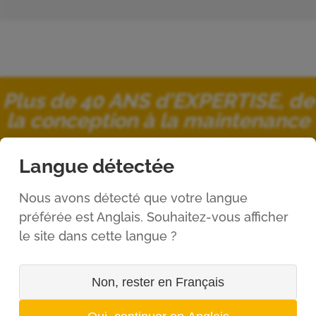
Plus de 40 ANS d’EXPERTISE, de
la conception à la maintenance
Langue détectée
Nous avons détecté que votre langue
préférée est Anglais. Souhaitez-vous afficher
FICAP et sa marque
le site dans cette langue ?
FUNBELT® en quelques
chiffres
Non, rester en Français