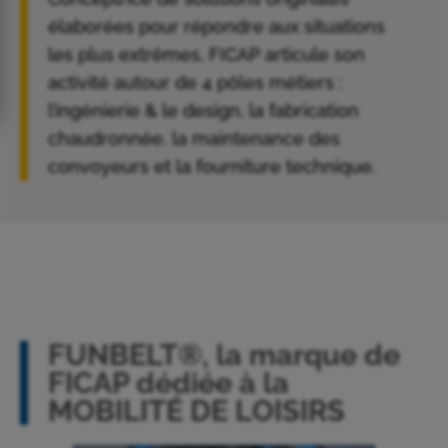
élaborées pour répondre aux situations
les plus extrêmes
, FICAP articule son
activité autour de 4 pôles métiers :
l’
ingénierie & le design
, la
fabrication
chaudronnée
, la
maintenance
des
convoyeurs et la
fourniture technique
.
FUNBELT®, la marque de
FICAP dédiée à la
MOBILITÉ DE LOISIRS