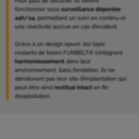
Pour plus de sécurité, ils savent
fonctionner sous
surveillance déportée
24h/24
, permettant un suivi en continu et
une réactivité accrue en cas d’incident.
Grâce à un design épuré, les tapis
roulants de loisirs FUNBELT® s’intègrent
harmonieusement
dans leur
environnement. Sans fondation, ils ne
dénaturent pas leur site d’implantation qui
peut être ainsi
restitué intact
en fin
d’exploitation.