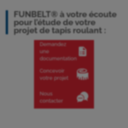
FUNBELT® à votre écoute
pour l’étude de votre
projet de tapis roulant :
Demandez
une
documentation
Concevoir
votre projet
Nous
contacter