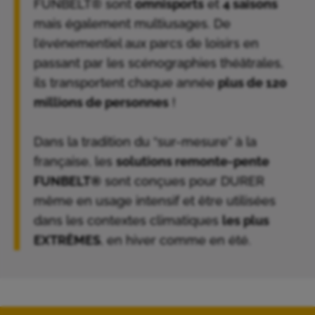
FUNBELT® sont
omnisports
et
4 saisons
mais également multiusages. De
l’événementiel aux parcs de loisirs en
passant par les scénographies théâtrales,
ils transportent chaque année
plus de 120
millions de personnes
!
Dans la tradition du “sur-mesure” à la
française, les
solutions remonte-pente
FUNBELT®
sont conçues pour DURER
même en usage intensif et être utilisées
dans les contextes climatiques
les plus
EXTRÊMES
, en hiver comme en été.