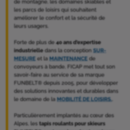
de montagne, les domaines skiables et
les parcs de loisirs qui souhaitent
améliorer le confort et la sécurité de
leurs usagers.
Forte de plus de
40 ans d’expertise
industrielle
dans la conception
SUR-
MESURE
et la
MAINTENANCE
de
convoyeurs à bande, FICAP met tout son
savoir-faire au service de sa marque
FUNBELT® depuis 2005, pour développer
des solutions innovantes et durables dans
le domaine de la
MOBILITÉ DE LOISIRS.
.
Particulièrement implantés au cœur des
Alpes, les
tapis roulants pour skieurs