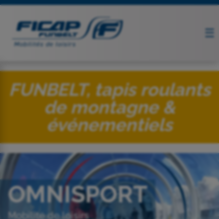
FUNBELT, tapis roulants
de montagne &
événementiels
OMNISPORT
Mobilité de loisirs