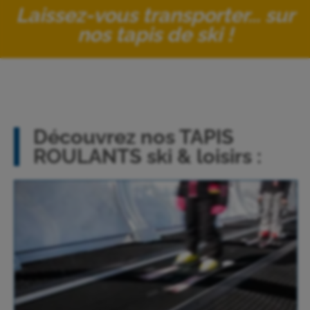
Laissez-vous transporter... sur
nos tapis de ski !
Découvrez nos TAPIS
ROULANTS ski & loisirs :