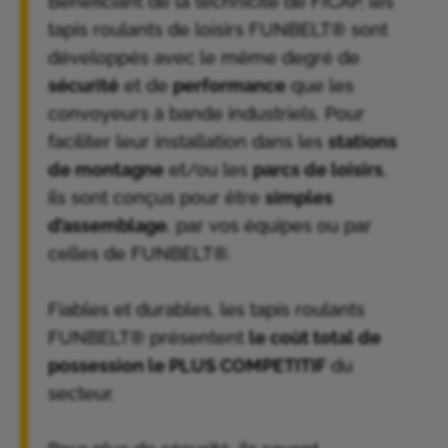
Bénéficiant de la technicité de FICAP, les
tapis roulants de loisirs FUNBELT® sont
développés avec le même degré de
sécurité
et de
performance
que les
convoyeurs à bande industriels. Pour
faciliter leur installation dans les
stations
de montagne
et/ou les
parcs de loisirs
,
ils sont conçus pour être
simples
d’assemblage
, par vos équipes ou par
celles de FUNBELT®.
Fiables et durables, les tapis roulants
FUNBELT® présentent
le coût total de
possession le PLUS COMPETITIF
du
secteur.