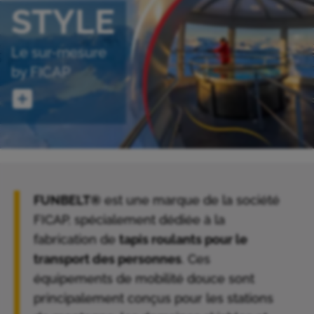
STYLE
Le sur-mesure
by FICAP
FUNBELT®
est une marque de la société
FICAP, spécialement dédiée à la
fabrication de
tapis roulants pour le
transport des personnes
. Ces
équipements de mobilité douce sont
principalement conçus pour les stations